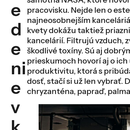
e
pracovisku. Nejde len o est
najneosobnejším kanceláriá
d
kvety dokážu taktiež priazni
kancelárií. Filtrujú vzduch,
e
škodlivé toxíny. Sú aj dobrý
prieskumoch hovorí aj o ich
ni
produktivitu, ktorá s pribúd
dosť, stačí si už len vybrať.
e
chryzanténa, papraď, palma
v
k