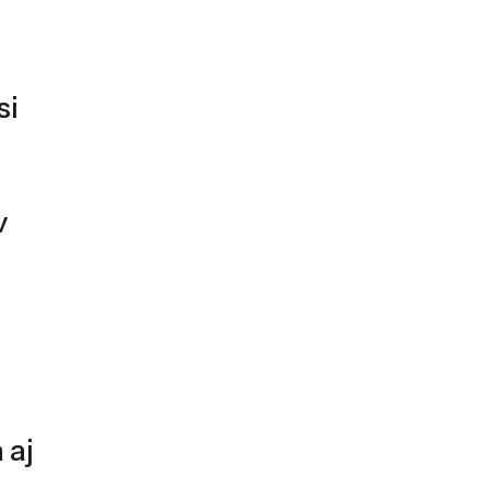
si
v
 aj