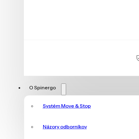
O Spinergo
Systém Move & Stop
Názory odborníkov