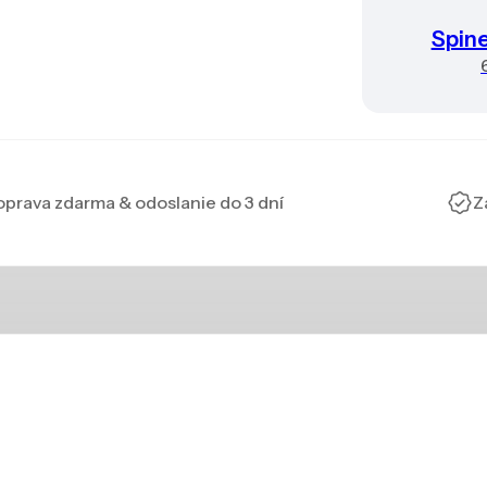
Spin
prava zdarma & odoslanie do 3 dní
Z