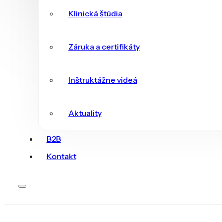
Klinická štúdia
Záruka a certifikáty
Inštruktážne videá
Aktuality
B2B
Kontakt