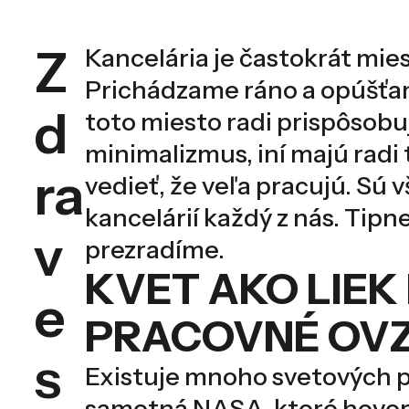
Z
Kancelária je častokrát mies
Prichádzame ráno a opúšťame
d
toto miesto radi prispôsobu
minimalizmus, iní majú radi 
ra
vedieť, že veľa pracujú. Sú 
kancelárií každý z nás. Tipn
v
prezradíme.
KVET AKO LIEK
e
PRACOVNÉ OVZ
s
Existuje mnoho svetových p
samotná NASA, ktoré hovoria