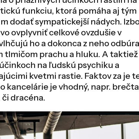
etickú funkciu, ktorá pomáha aj tým
m dodať sympatickejší nádych. Izb
vo ovplyvniť celkové ovzdušie v
 zvlhčujú ho a dokonca z neho odbúr
m tlmičom prachu a hluku. A taktiež 
 účinkoch na ľudskú psychiku a
ajúcimi kvetmi rastie. Faktov za je 
 Do kancelárie je vhodný, napr. brečta
 či dracéna.