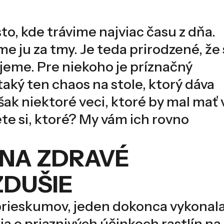
to, kde trávime najviac času z dňa.
 ju za tmy. Je teda prirodzené, že 
jeme. Pre niekoho je príznačný
taký ten chaos na stole, ktorý dáva
však niektoré veci, ktoré by mal mať 
ete si, ktoré? My vám ich rovno
 NA ZDRAVÉ
DUŠIE
rieskumov, jeden dokonca vykonala
 o priaznivých účinkoch rastlín na