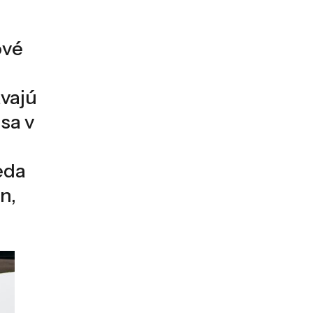
ové
avajú
sa v
teda
n,