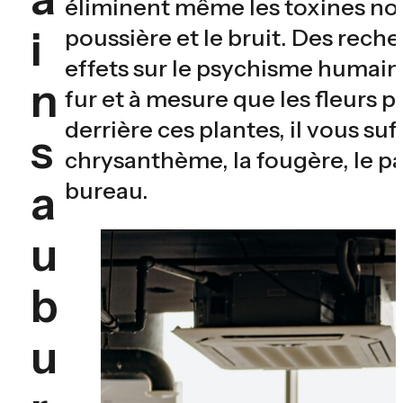
éliminent même les toxines noc
i
poussière et le bruit. Des rec
effets sur le psychisme humain 
n
fur et à mesure que les fleurs p
derrière ces plantes, il vous suff
s
chrysanthème, la fougère, le p
a
bureau.
u
b
u