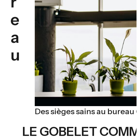
r
e
a
u
Des sièges sains au bureau 
LE GOBELET COMM