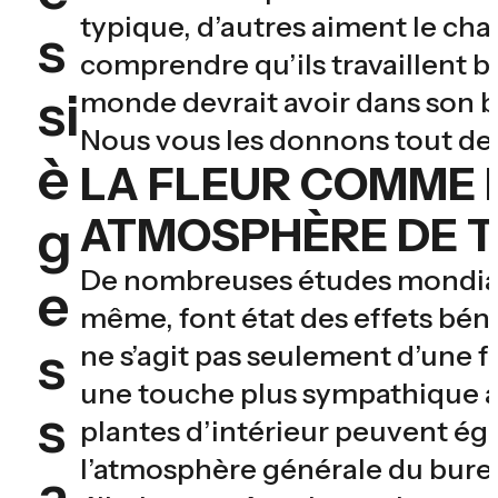
typique, d’autres aiment le chao
s
comprendre qu’ils travaillent b
si
monde devrait avoir dans son b
Nous vous les donnons tout de 
è
LA FLEUR COMME 
g
ATMOSPHÈRE DE T
De nombreuses études mondial
e
même, font état des effets bénéfi
s
ne s’agit pas seulement d’une 
une touche plus sympathique a
s
plantes d’intérieur peuvent éga
l’atmosphère générale du bureau. 
a