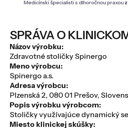
Medicínski špecialisti s dlhoročnou praxou
z
SPRÁVA O KLINICKO
Názov výrobku:
Zdravotné stoličky Spinergo
Meno výrobcu:
Spinergo a.s.
Adresa výrobcu:
Plzenská 2, 080 01 Prešov, Sloven
Popis výrobku výrobcom:
Stoličky využívajúce dynamický s
Miesto klinickej skúšky: