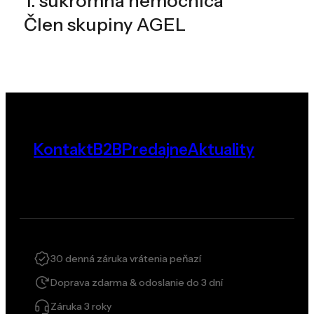
1. súkromná nemocnica
Člen skupiny AGEL
Kontakt
B2B
Predajne
Aktuality
30 denná záruka vrátenia peňazí
Doprava zdarma & odoslanie do 3 dní
Záruka 3 roky