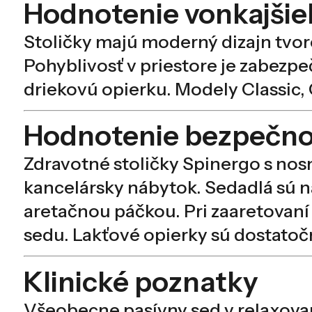
Hodnotenie vonkajšie
Stoličky majú moderný dizajn tvore
Pohyblivosť v priestore je zabezp
driekovú opierku. Modely Classic, 
Hodnotenie bezpečnos
Zdravotné stoličky Spinergo s nos
kancelársky nábytok. Sedadlá sú 
aretačnou páčkou. Pri zaaretovaní
sedu. Lakťové opierky sú dostatoč
Klinické poznatky
Všeobecne pasívny sed v relaxovan