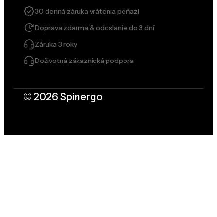
30 denná záruka vrátenia peňazí
Doprava zdarma & odoslanie do 3 dní
Záruka 3 roky
Doživotná zákaznická podpora
© 2026 Spinergo