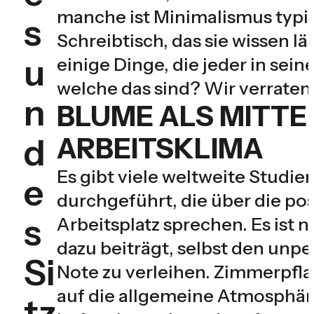
manche ist Minimalismus typi
s
Schreibtisch, das sie wissen läs
u
einige Dinge, die jeder in sei
welche das sind? Wir verraten 
n
BLUME ALS MITTE
d
ARBEITSKLIMA
Es gibt viele weltweite Studie
e
durchgeführt, die über die po
s
Arbeitsplatz sprechen. Es ist n
dazu beiträgt, selbst den unp
Si
Note zu verleihen. Zimmerpfl
auf die allgemeine Atmosphäre 
tz