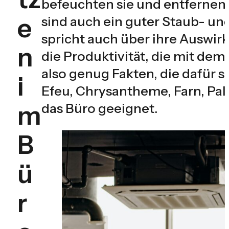
befeuchten sie und entfernen s
e
sind auch ein guter Staub- un
spricht auch über ihre Auswi
n
die Produktivität, die mit d
also genug Fakten, die dafür 
i
Efeu, Chrysantheme, Farn, Pal
m
das Büro geeignet.
B
ü
r