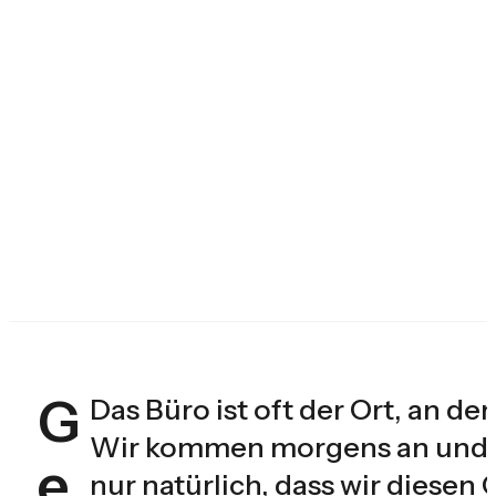
G
Das Büro ist oft der Ort, an de
Wir kommen morgens an und ver
e
nur natürlich, dass wir diesen 