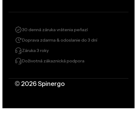
30 denná záruka vrátenia peňazí
Doprava zdarma & odoslanie do 3 dní
Záruka 3 roky
Doživotná zákaznická podpora
© 2026 Spinergo