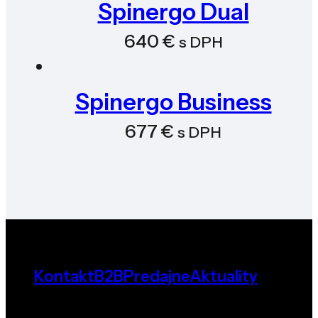
Spinergo Dual
640
€
s DPH
Spinergo Business
677
€
s DPH
Kontakt
B2B
Predajne
Aktuality