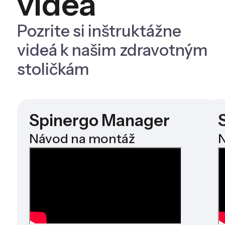
videá
Pozrite si inštruktážne
videá k našim zdravotným
stoličkám
Spinergo Manager
Návod na montáž
N