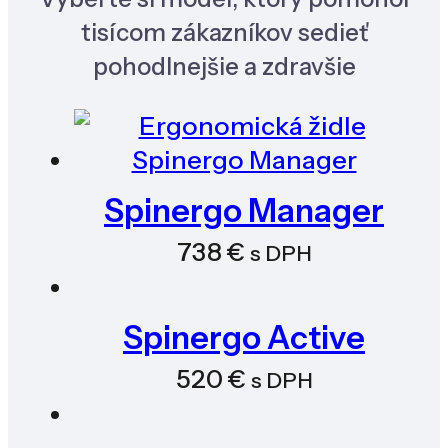
tisícom zákazníkov sedieť
pohodlnejšie a zdravšie
Spinergo Manager
738
€
s DPH
Spinergo Active
520
€
s DPH