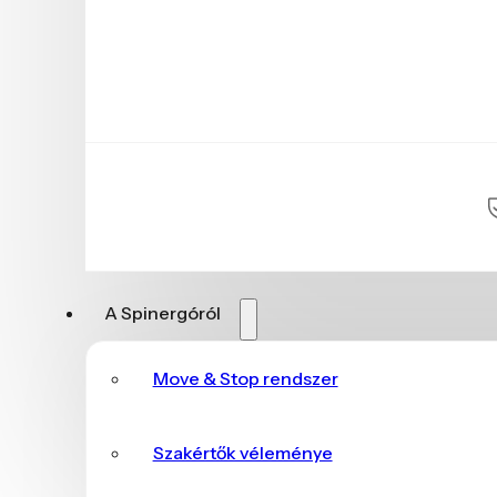
A Spinergóról
Move & Stop rendszer
Szakértők véleménye