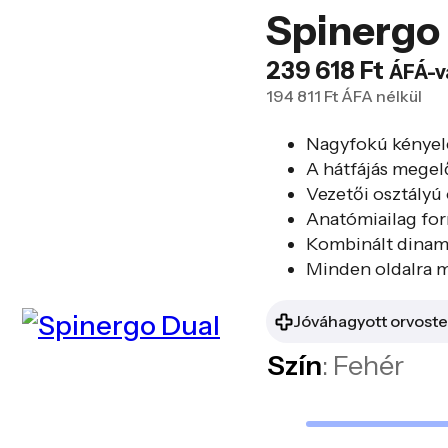
Spinergo
239 618
Ft
ÁFÁ-v
194 811
Ft
ÁFA nélkül
Nagyfokú kényel
A hátfájás megel
Vezetői osztályú
Anatómiailag for
Kombinált dinami
Minden oldalra 
Jóváhagyott orvoste
Szín
: Fehér