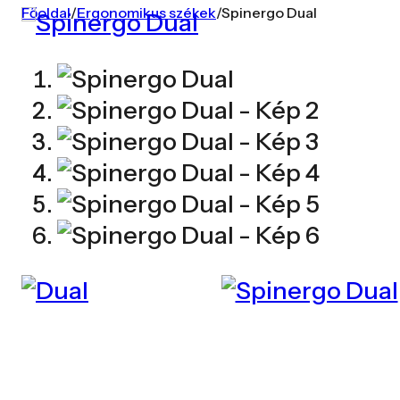
Főoldal
/
Ergonomikus székek
/
Spinergo Dual