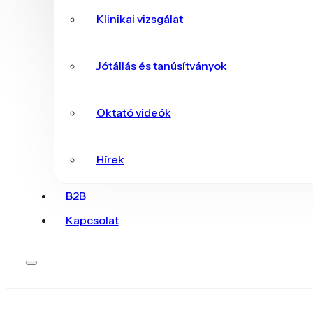
Klinikai vizsgálat
Jótállás és tanúsítványok
Oktató videók
Hírek
B2B
Kapcsolat