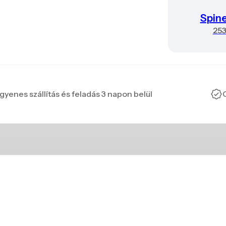
Spin
25
gyenes szállítás és feladás 3 napon belül