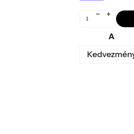
Spinergo
Dual
A
mennyiség
Kedvezmén