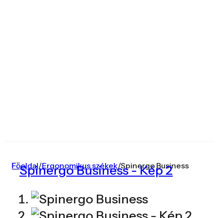
Főoldal
/
Ergonomikus székek
/
Spinergo Business