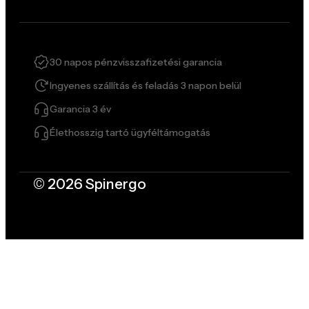
30 napos pénzvisszafizetési garancia
Ingyenes szállítás és feladás 3 napon belül
Garancia 3 év
Élethosszig tartó ügyféltámogatás
© 2026 Spinergo