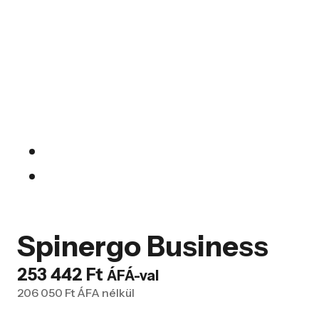
Spinergo Business
253 442
Ft
ÁFÁ-val
206 050
Ft
ÁFA nélkül