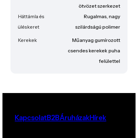
ötvözet szerkezet
Háttámla és
Rugalmas, nagy
üléskeret
szilárdságú polimer
Kerekek
Műanyag gumírozott
csendes kerekek puha
felülettel
Kapcsolat
B2B
Áruházak
Hírek