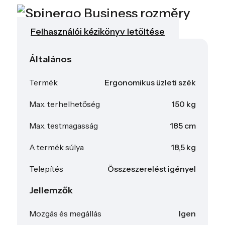
Felhasználói kézikönyv letöltése
Általános
Termék
Ergonomikus üzleti szék
Max. terhelhetőség
150 kg
Max. testmagasság
185 cm
A termék súlya
18,5 kg
Telepítés
Összeszerelést igényel
Jellemzők
Mozgás és megállás
Igen