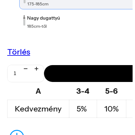
175-185cm
Nagy dugattyú
185cm-től
Törlés
Spinergo
Business
A
3-4
5-6
mennyiség
Kedvezmény
5%
10%