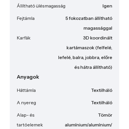
Állítható ülésmagasság
Igen
Fejtámla
5 fokozatban állítható
magassággal
Karfák
3D koordinált
kartámaszok (felfelé,
lefelé, balra, jobbra, előre
és hátra állítható)
Anyagok
Háttámla
Textilháló
A nyereg
Textilháló
Alap- és
Tömör
tartóelemek
alumínium/alumínium/