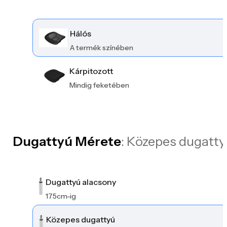
Hálós
A termék színében
Kárpitozott
Mindig feketében
Dugattyú Mérete
: Közepes dugatty
Dugattyú alacsony
175cm-ig
Közepes dugattyú