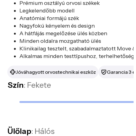
Prémium osztályú orvosi székek
Legkelendőbb modell
Anatómiai formájú szék
Nagyfokú kényelem és design
A hátfájás megelőzése ülés közben
Minden oldalra mozgatható ülés
Klinikailag tesztelt, szabadalmaztatott Move 
Alkalmas minden testtípushoz, terhelhetősége
Jóváhagyott orvostechnikai eszköz
Garancia 3 é
Szín
: Fekete
Ülőlap
: Hálós