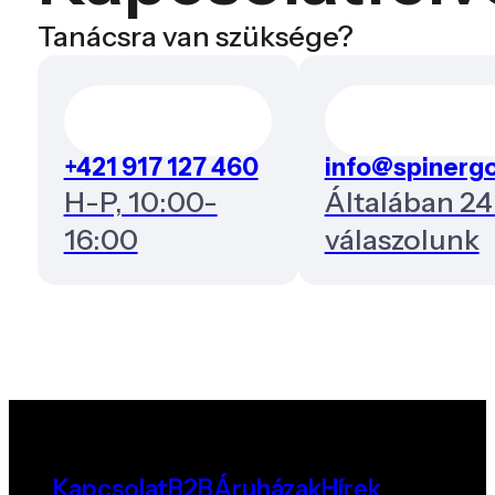
Tanácsra van szüksége?
+421 917 127 460
info@spinergo
H-P, 10:00-
Általában 24
16:00
válaszolunk
Kapcsolat
B2B
Áruházak
Hírek