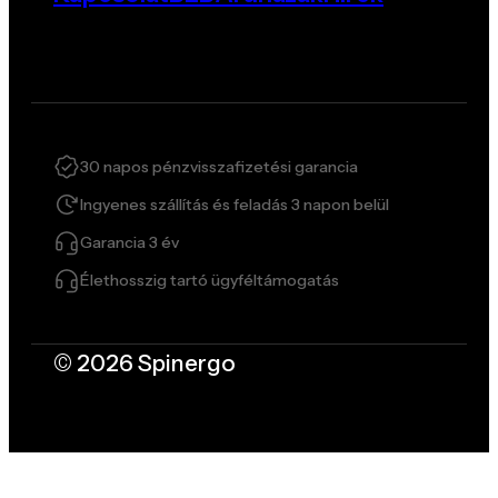
30 napos pénzvisszafizetési garancia
Ingyenes szállítás és feladás 3 napon belül
Garancia 3 év
Élethosszig tartó ügyféltámogatás
© 2026 Spinergo