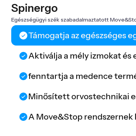
Spinergo
Egészségügyi szék szabadalmaztatott Move&Stop r
Támogatja az egészséges eg
Aktiválja a mély izmokat és e
fenntartja a medence termé
Minősített orvostechnikai 
A Move&Stop rendszernek kö