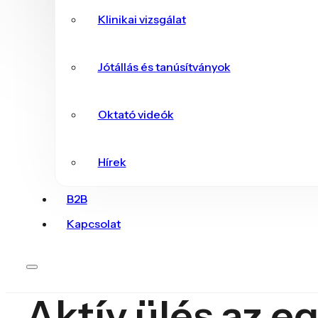
Klinikai vizsgálat
Jótállás és tanúsítványok
Oktató videók
Hírek
B2B
Kapcsolat
Aktív ülés az e