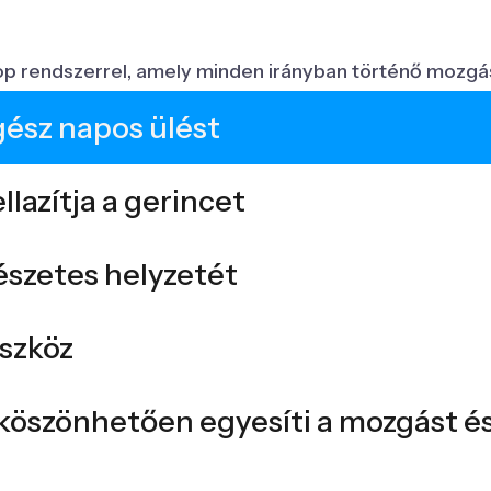
endszerrel, amely minden irányban történő mozgást é
ész napos ülést
llazítja a gerincet
szetes helyzetét
eszköz
szönhetően egyesíti a mozgást és a