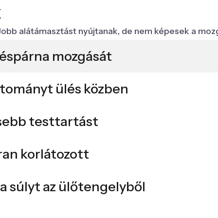
k
obb alátámasztást nyújtanak, de nem képesek a mozgás 
léspárna mozgását
rtományt ülés közben
sebb testtartást
an korlátozott
a súlyt az ülőtengelyből