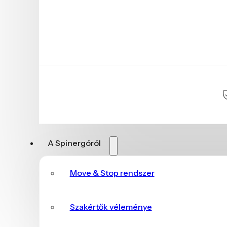
A Spinergóról
Move & Stop rendszer
Szakértők véleménye