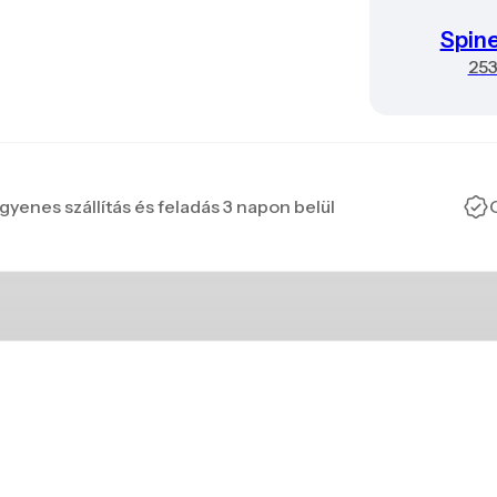
Spin
25
gyenes szállítás és feladás 3 napon belül