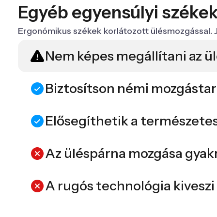
Egyéb egyensúlyi széke
Ergonómikus székek korlátozott ülésmozgással. J
Nem képes megállítani az ü
Biztosítson némi mozgásta
Elősegíthetik a természete
Az üléspárna mozgása gyakr
A rugós technológia kiveszi 