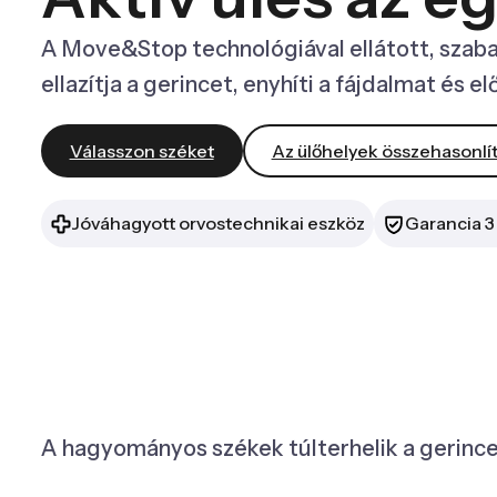
A Move&Stop technológiával ellátott, szab
ellazítja a gerincet, enyhíti a fájdalmat és 
Válasszon széket
Az ülőhelyek összehasonlí
Jóváhagyott orvostechnikai eszköz
Garancia 3
A hagyományos székek túlterhelik a gerince