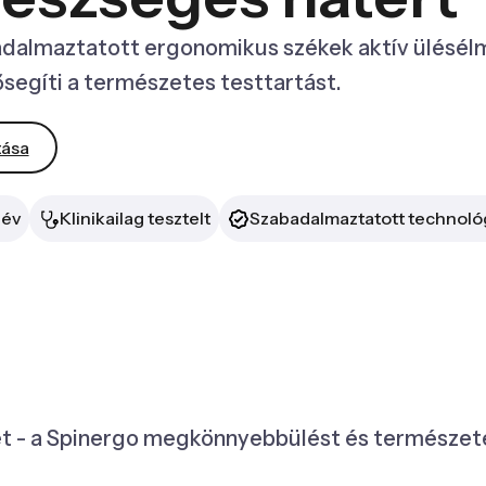
adalmaztatott ergonomikus székek aktív ülésél
elősegíti a természetes testtartást.
tása
 év
Klinikailag tesztelt
Szabadalmaztatott technoló
t - a Spinergo megkönnyebbülést és természetes