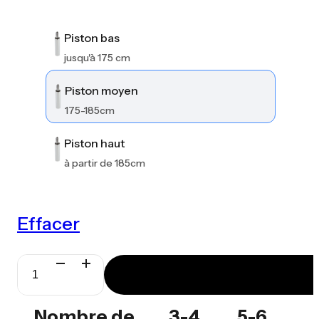
Piston bas
jusqu'à 175 cm
Piston moyen
175-185cm
Piston haut
à partir de 185cm
Effacer
quantité
de
Nombre de
3-4
5-6