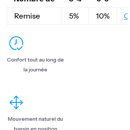
Spinergo
Remise
5%
10%
O
Dual
Confort tout au long de
la journée
Mouvement naturel du
bassin en position