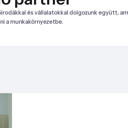
őirodákkal és vállalatokkal dolgozunk együtt,
ni a munkakörnyezetbe.