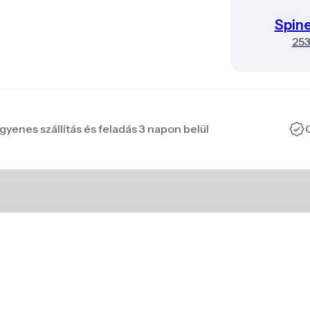
Spin
25
gyenes szállítás és feladás 3 napon belül