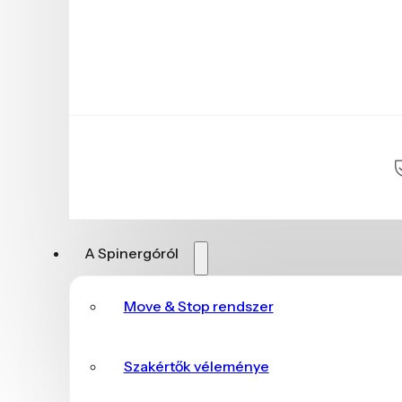
A Spinergóról
Move & Stop rendszer
Szakértők véleménye