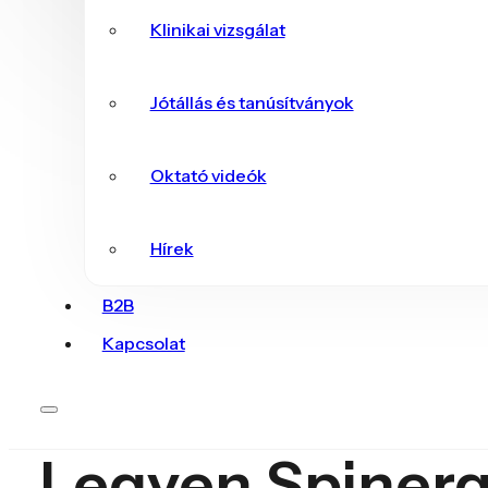
Klinikai vizsgálat
Jótállás és tanúsítványok
Oktató videók
Hírek
B2B
Kapcsolat
Legyen Spinerg