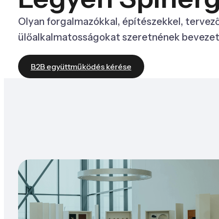
Olyan forgalmazókkal, építészekkel, tervez
ülőalkalmatosságokat szeretnének bevezet
B2B együttműködés kérése