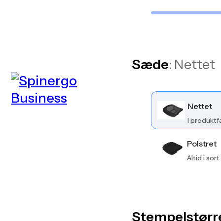
Sæde
: Nettet
Nettet
I produktf
Polstret
Altid i sort
Stempelstørr