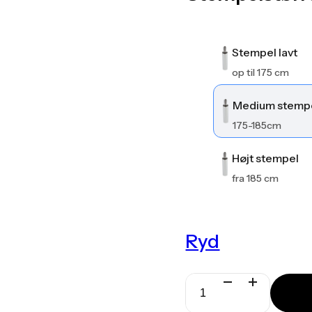
Stempel lavt
op til 175 cm
Medium stemp
175-185cm
Højt stempel
fra 185 cm
Ryd
Spinergo