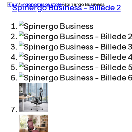
Hjem
/
Ergonomiske stole
/
Spinergo Business