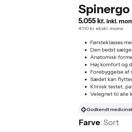
Spinergo
5.055
kr.
inkl. mo
4.110
kr.
ekskl. moms
Førsteklasses me
Den bedst sælg
Anatomisk forme
Høj komfort og 
Forebyggelse af 
Sædet kan flyttes 
Klinisk testet, 
Velegnet til alle
Godkendt medicinsk
Farve
: Sort