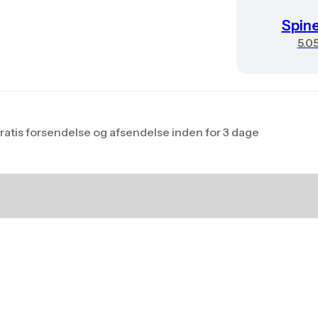
Spin
5.0
ratis forsendelse og afsendelse inden for 3 dage