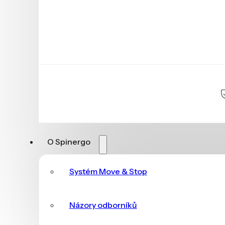
O Spinergo
Systém Move & Stop
Názory odborníků