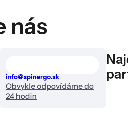
e nás
Naj
par
info@spinergo.sk
Obvykle odpovídáme do
24 hodin