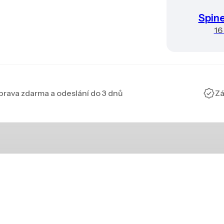
Spin
16
rava zdarma a odeslání do 3 dnů
Zá