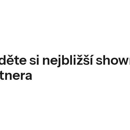
děte si nejbližší sh
tnera