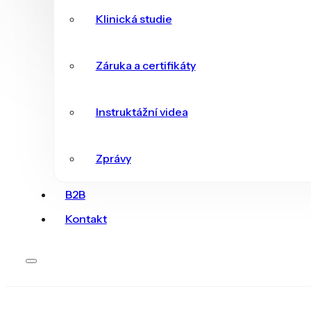
Klinická studie
Záruka a certifikáty
Instruktážní videa
Zprávy
B2B
Kontakt