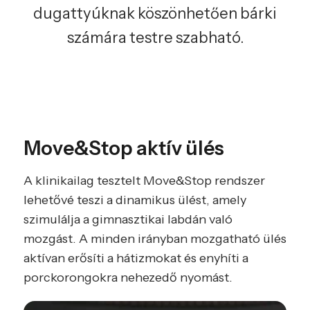
dugattyúknak köszönhetően bárki
számára testre szabható.
Move&Stop aktív ülés
A klinikailag tesztelt Move&Stop rendszer
lehetővé teszi a dinamikus ülést, amely
szimulálja a gimnasztikai labdán való
mozgást. A minden irányban mozgatható ülés
aktívan erősíti a hátizmokat és enyhíti a
porckorongokra nehezedő nyomást.