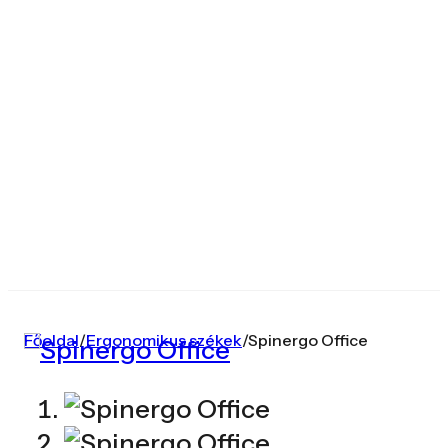
Főoldal
/
Ergonomikus székek
/
Spinergo Office