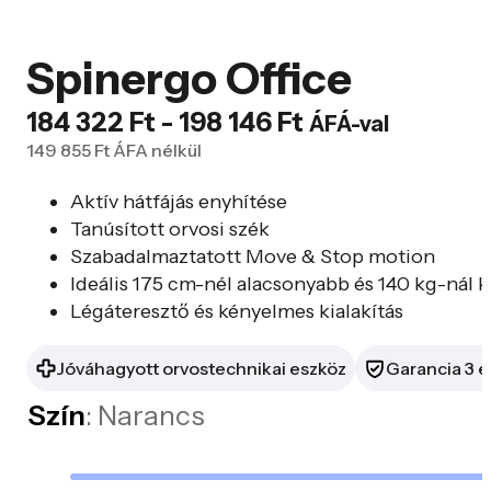
Spinergo Office
Ártartomány:
184 322
Ft
-
198 146
Ft
ÁFÁ-val
149 855
Ft
ÁFA nélkül
184
322 Ft
Aktív hátfájás enyhítése
-
Tanúsított orvosi szék
Szabadalmaztatott Move & Stop motion
198
Ideális 175 cm-nél alacsonyabb és 140 kg-nál
146 Ft
Légáteresztő és kényelmes kialakítás
Jóváhagyott orvostechnikai eszköz
Garancia 3 é
Szín
: Narancs