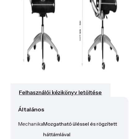
Felhasználói kézikönyv letöltése
Általános
Mechanika
Mozgatható üléssel és rögzített
háttámlával