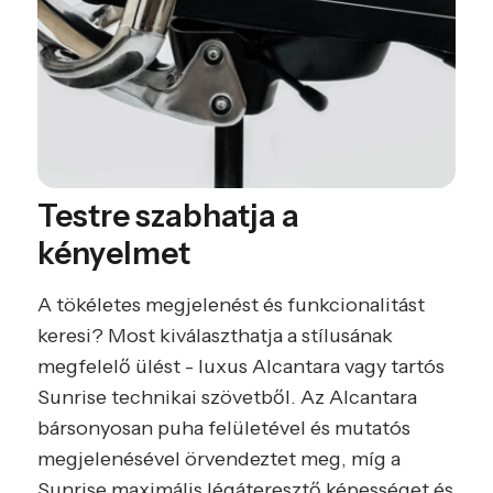
Testre szabhatja a
kényelmet
A tökéletes megjelenést és funkcionalitást
keresi? Most kiválaszthatja a stílusának
megfelelő ülést - luxus Alcantara vagy tartós
Sunrise technikai szövetből. Az Alcantara
bársonyosan puha felületével és mutatós
megjelenésével örvendeztet meg, míg a
Sunrise maximális légáteresztő képességet és