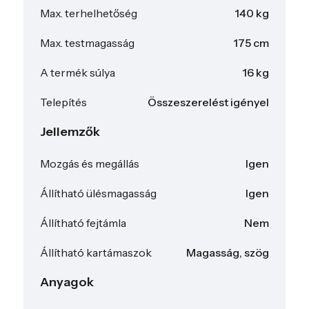
Max. terhelhetőség
140 kg
Max. testmagasság
175 cm
A termék súlya
16 kg
Telepítés
Összeszerelést igényel
Jellemzők
Mozgás és megállás
Igen
Állítható ülésmagasság
Igen
Állítható fejtámla
Nem
Állítható kartámaszok
Magasság, szög
Anyagok