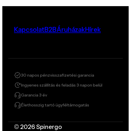
Kapcsolat
B2B
Áruházak
Hírek
30 napos pénzvisszafizetési garancia
Ingyenes szállítás és feladás 3 napon belül
Garancia 3 év
Élethosszig tartó ügyféltámogatás
© 2026 Spinergo