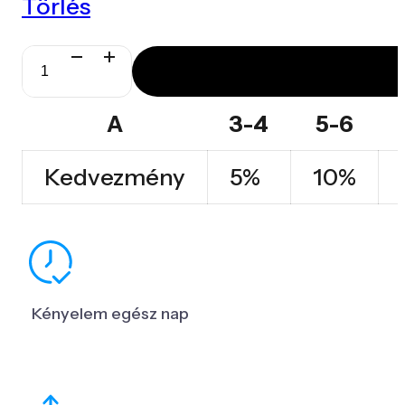
Törlés
Spinergo
Office
A
3-4
5-6
mennyiség
Kedvezmény
5%
10%
Kényelem egész nap