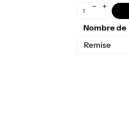
quantité
de
Nombre de
Spinergo
Remise
Active