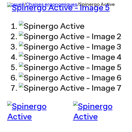
Accueil
/
Chaises ergonomiques
/
Spinergo Active