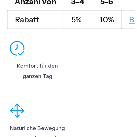
Anzahl von
3-4
5-6
Menge
Rabatt
5%
10%
B
Komfort für den
ganzen Tag
Natürliche Bewegung