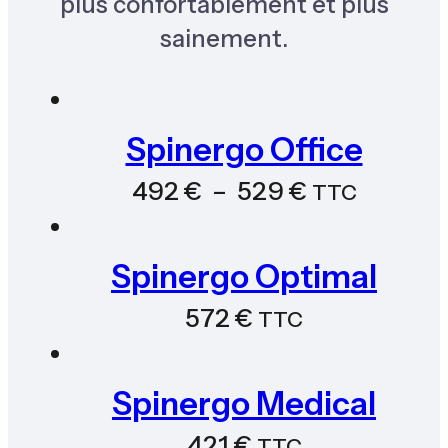
plus confortablement et plus
sainement.
Spinergo Office
Plage
492
€
–
529
€
TTC
de
prix :
Spinergo Optimal
492 €
572
€
TTC
à
529 €
Spinergo Medical
421
€
TTC