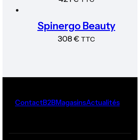
Spinergo Beauty
308
€
TTC
Contact
B2B
Magasins
Actualités