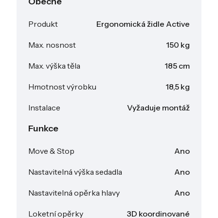
Obecné
Produkt
Ergonomická židle Active
Max. nosnost
150 kg
Max. výška těla
185 cm
Hmotnost výrobku
18,5 kg
Instalace
Vyžaduje montáž
Funkce
Move & Stop
Ano
Nastavitelná výška sedadla
Ano
Nastavitelná opěrka hlavy
Ano
Loketní opěrky
3D koordinované