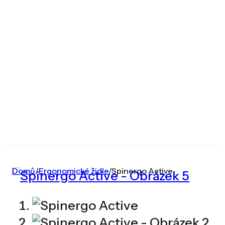
Domů
/
Ergonomické židle
/
Spinergo Active