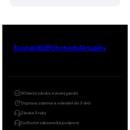
Kontakt
B2B
Obchody
Aktuality
30denní záruka vrácení peněz
Doprava zdarma a odeslání do 3 dnů
Záruka 3 roky
Doživotní zákaznická podpora