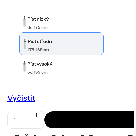
Píst nízký
do 175 cm
Píst střední
175-185cm
Píst vysoký
od 185 cm
Vyčistit
Spinergo
Active