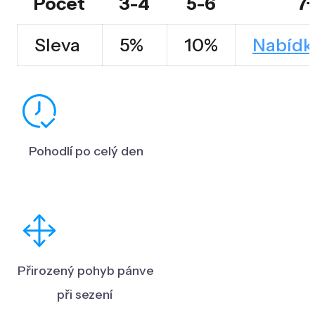
Počet
3-4
5-6
7
množství
Sleva
5%
10%
Nabídk
Pohodlí po celý den
Přirozený pohyb pánve
při sezení