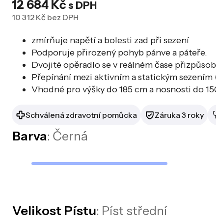
12 684
Kč
s DPH
10 312
Kč
bez DPH
zmírňuje napětí a bolesti zad při sezení
Podporuje přirozený pohyb pánve a páteře.
Dvojité opěradlo se v reálném čase přizpůsobu
Přepínání mezi aktivním a statickým sezením 
Vhodné pro výšky do 185 cm a nosnosti do 150
Schválená zdravotní pomůcka
Záruka 3 roky
Barva
: Černá
Velikost Pístu
: Píst střední