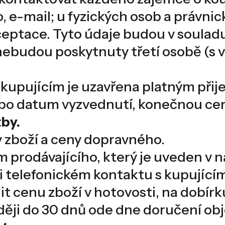
o, e-mail; u fyzických osob a právnic
eptace. Tyto údaje budou v soulad
nebudou poskytnuty třetí osobě (s 
 kupujícím je uzavřena platným přije
o datum vyzvednutí, konečnou cenu
tby.
ny zboží a ceny dopravného.
em prodávajícího, který je uveden 
i telefonickém kontaktu s kupujícím
dit cenu zboží v hotovosti, na dobí
zději do 30 dnů ode dne doručení ob