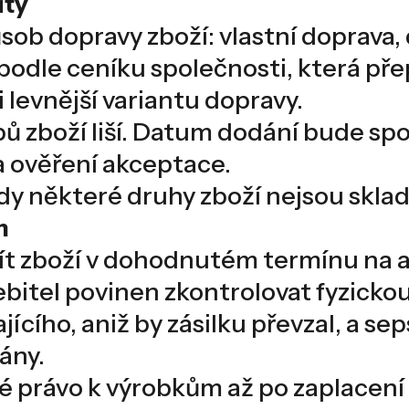
ůty
způsob dopravy zboží: vlastní doprav
podle ceníku společnosti, která př
 levnější variantu dopravy.
ypů zboží liší. Datum dodání bude s
a ověření akceptace.
dy některé druhy zboží nejsou sklad
m
vzít zboží v dohodnutém termínu na
řebitel povinen zkontrolovat fyzicko
cího, aniž by zásilku převzal, a sep
ány.
ké právo k výrobkům až po zaplacen