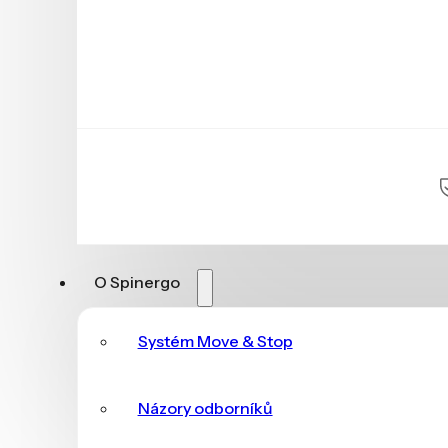
O Spinergo
Systém Move & Stop
Názory odborníků