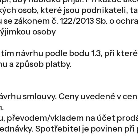
kých osob, které jsou podnikateli, ta
u se zákonem č. 122/2013 Sb. o och
výjimkou osoby
tím návrhu podle bodu 1.3, při které
 a způsob platby.
v návrhu smlouvy. Ceny uvedené v c
.
rku, převodem/vkladem na účet prodá
jednávky. Spotřebitel je povinen při