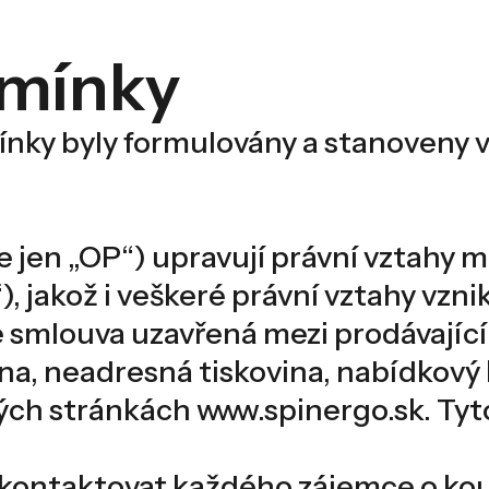
mínky
y byly formulovány a stanoveny v d
 jen „OP“) upravují právní vztahy me
“), jakož i veškeré právní vztahy vz
je smlouva uzavřená mezi prodávajíc
ina, neadresná tiskovina, nabídkový
ých stránkách www.spinergo.sk. Tyt
y kontaktovat každého zájemce o koup