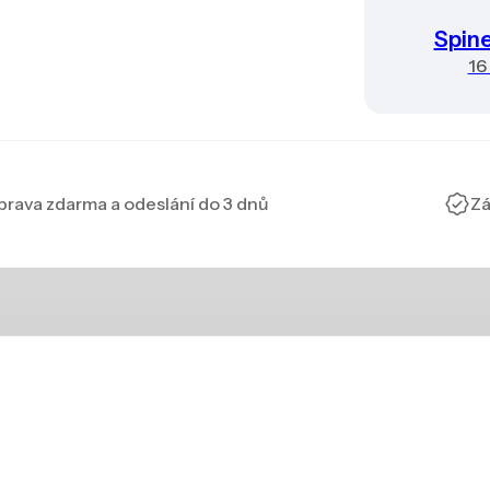
Spin
16
rava zdarma a odeslání do 3 dnů
Zá