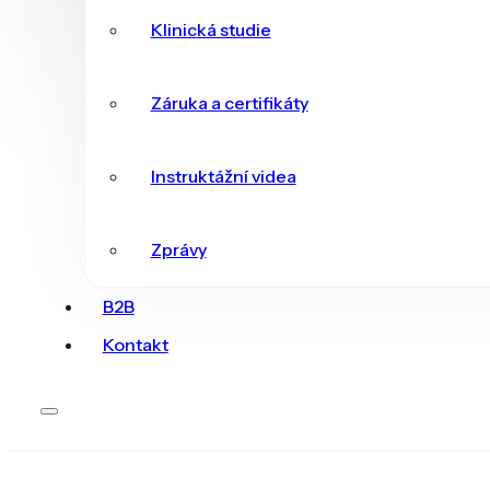
Klinická studie
Záruka a certifikáty
Instruktážní videa
Zprávy
B2B
Kontakt