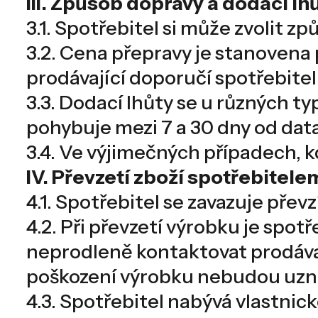
III. Způsob dopravy a dodací lh
3.1. Spotřebitel si může zvolit 
3.2. Cena přepravy je stanovena 
prodávající doporučí spotřebiteli
3.3. Dodací lhůty se u různých t
pohybuje mezi 7 a 30 dny od dat
3.4. Ve výjimečných případech, k
IV. Převzetí zboží spotřebitele
4.1. Spotřebitel se zavazuje pře
4.2. Při převzetí výrobku je spot
neprodleně kontaktovat prodávají
poškození výrobku nebudou uzn
4.3. Spotřebitel nabývá vlastnic