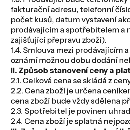
fakturační adresu, telefonní čísl
počet kusů, datum vystavení akc
prodávajícím a spotřebitelem a 
zajišťující přepravu zboží).
1.4. Smlouva mezi prodávajícím a
oznámí možnou dobu dodání neb
II. Způsob stanovení ceny a pla
2.1. Celková cena se skládá z ce
2.2. Cena zboží je určena ceník
cena zboží bude vždy sdělena př
2.3. Spotřebitel je povinen uhra
2.4. Cena zboží je splatná nejpo