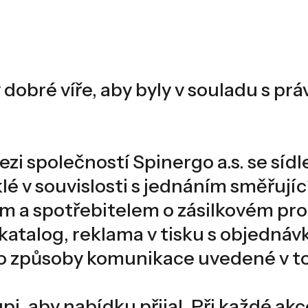
obré víře, aby byly v souladu s pr
zi společností Spinergo a.s. se sídle
niklé v souvislosti s jednáním směřu
ím a spotřebitelem o zásilkovém pro
 katalog, reklama v tisku s objedná
o způsoby komunikace uvedené v tom
i, aby nabídku přijal. Při každé ak