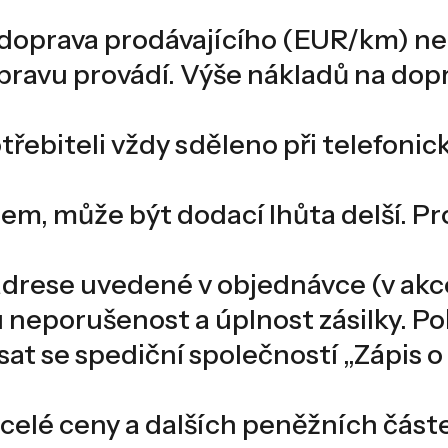
a, doprava prodávajícího (EUR/km) ne
epravu provádí. Výše nákladů na dop
potřebiteli vždy sděleno při telefo
em, může být dodací lhůta delší. Pro
 adrese uvedené v objednávce (v akc
u neporušenost a úplnost zásilky. Po
sat se spediční společností „Zápis 
í celé ceny a dalších peněžních čás