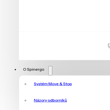
O Spinergo
Systém Move & Stop
Názory odborníků