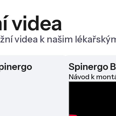
í videa
ážní videa k našim lékařský
pinergo
Spinergo B
Návod k mont