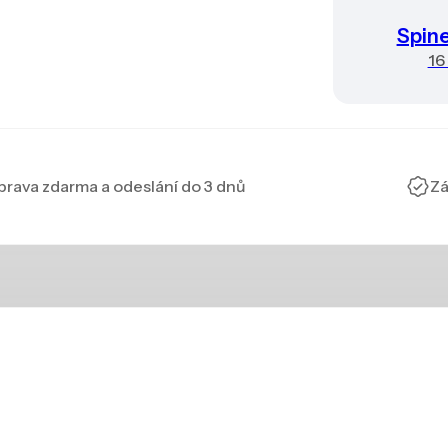
Spin
16
rava zdarma a odeslání do 3 dnů
Zá