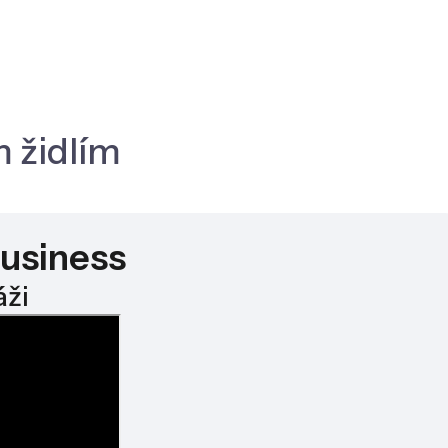
m židlím
usiness
áži