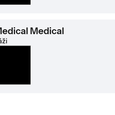
edical Medical
áži