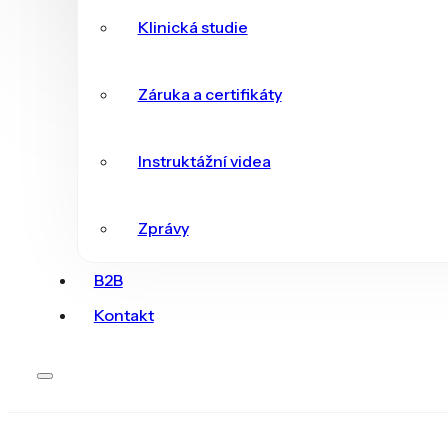
Klinická studie
Záruka a certifikáty
Instruktážní videa
Zprávy
B2B
Kontakt