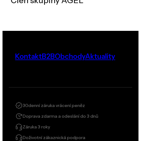
Člen skupiny AGEL
Kontakt
B2B
Obchody
Aktuality
30denní záruka vrácení peněz
Doprava zdarma a odeslání do 3 dnů
Záruka 3 roky
Doživotní zákaznická podpora