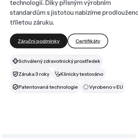
technologií. Díky přísným výrobním
standardům s jistotou nabízíme prodloužen
tříletou záruku.
Záruční podmínky
Certifikáty
Schválený zdravotnický prostředek
Záruka 3 roky
Klinicky testováno
Patentovaná technologie
Vyrobeno v EU