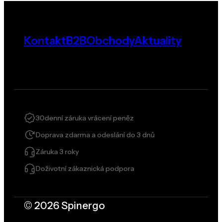
Kontakt
B2B
Obchody
Aktuality
30denní záruka vrácení peněz
Doprava zdarma a odeslání do 3 dnů
Záruka 3 roky
Doživotní zákaznická podpora
© 2026 Spinergo