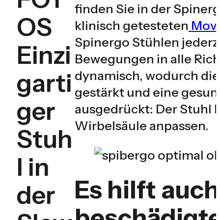
finden Sie in der Spiner
OS
klinisch getesteten
Move
Spinergo Stühlen jederze
Einzi
Bewegungen in alle Richt
garti
dynamisch, wodurch die
gestärkt und eine gesun
ger
ausgedrückt: Der Stuhl 
Wirbelsäule anpassen.
Stuh
l in
Es hilft auc
der
beschädigte