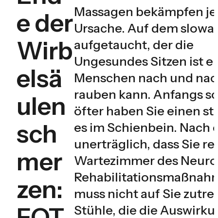
Massagen bekämpfen jed
e der
Ursache. Auf dem slowaki
Wirb
aufgetaucht, der die
Ungesundes Sitzen ist ei
elsä
Menschen nach und nach
rauben kann. Anfangs sc
ulen
öfter haben Sie einen s
sch
es im Schienbein. Nach 
unerträglich, dass Sie r
mer
Wartezimmer des Neurolo
Rehabilitationsmaßnahm
zen:
muss nicht auf Sie zutre
FOT
Stühle, die die Auswirk