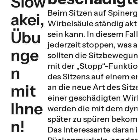
Slow
Beim Sitzen auf Spinerg
akei,
Wirbelsäule ständig ak
Übu
sein kann. In diesem Fal
jederzeit stoppen, was 
nge
sollten die Sitzbewegu
mit der „Stopp“-Funktio
n
des Sitzens auf einem e
mit
an die neue Art des Sit
einer geschädigten Wirb
Ihne
werden die mit dem dyn
später zu spüren bekom
n!
Das Interessante daran is