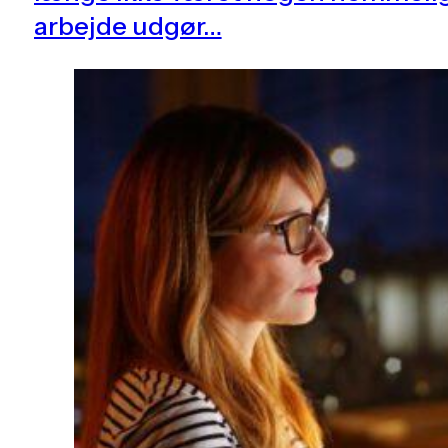
arbejde udgør…