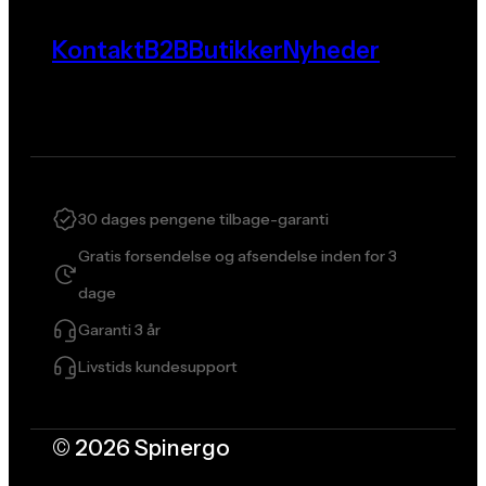
Kontakt
B2B
Butikker
Nyheder
30 dages pengene tilbage-garanti
Gratis forsendelse og afsendelse inden for 3
dage
Garanti 3 år
Livstids kundesupport
© 2026 Spinergo