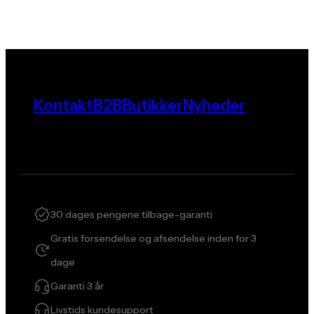
Kontakt
B2B
Butikker
Nyheder
30 dages pengene tilbage-garanti
Gratis forsendelse og afsendelse inden for 3
dage
Garanti 3 år
Livstids kundesupport