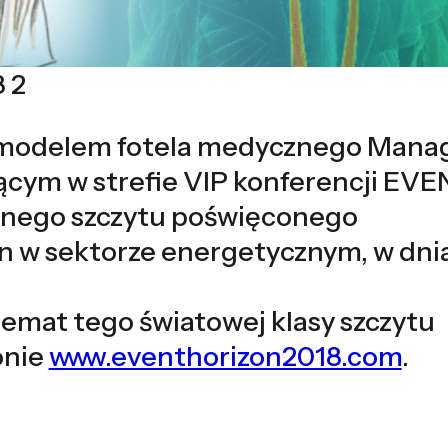
 2
modelem fotela medycznego Manag
ącym w strefie VIP konferencji EVE
lnego szczytu poświęconego
in w sektorze energetycznym, w dni
temat tego światowej klasy szczytu
onie
www.eventhorizon2018.com
.