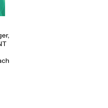
er,
NT
ach