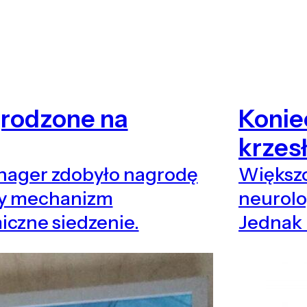
grodzone na
Konie
krzesł
nager zdobyło nagrodę
Większo
y mechanizm
neurol
iczne siedzenie.
Jednak 