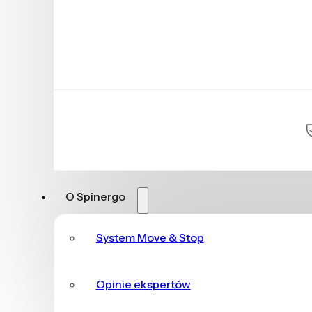
O Spinergo
System Move & Stop
Opinie ekspertów