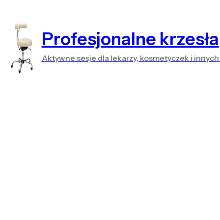
Profesjonalne krzesła
Aktywne sesje dla lekarzy, kosmetyczek i innych