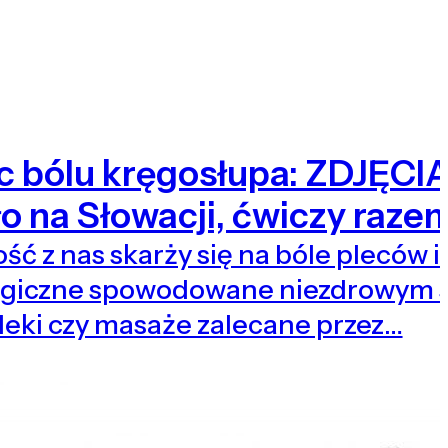
c bólu kręgosłupa: ZDJĘCIA
o na Słowacji, ćwiczy raze
ść z nas skarży się na bóle pleców 
ogiczne spowodowane niezdrowym s
leki czy masaże zalecane przez…