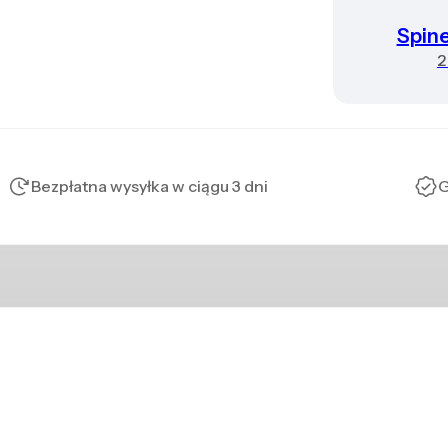
Spin
2
Bezpłatna wysyłka w ciągu 3 dni
G