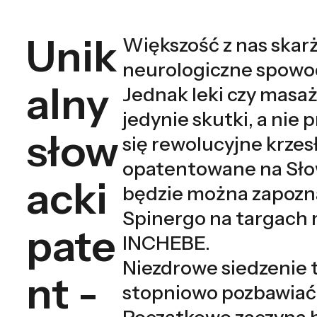
Unik
Większość z nas skarż
neurologiczne spowo
alny
Jednak leki czy masaż
jedynie skutki, a nie
słow
się rewolucyjne krzes
opatentowane na Słow
acki
będzie można zapozna
Spinergo na targac
pate
INCHEBE.
Niezdrowe siedzenie t
nt -
stopniowo pozbawiać l
Początkowo zaczyna bo