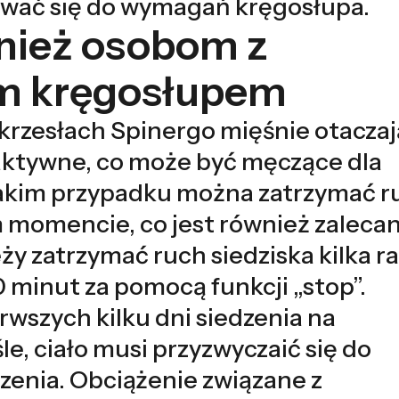
ować się do wymagań kręgosłupa.
ież osobom z
m kręgosłupem
 krzesłach Spinergo mięśnie otacza
aktywne, co może być męczące dla
takim przypadku można zatrzymać r
 momencie, co jest również zaleca
ży zatrzymać ruch siedziska kilka r
0 minut za pomocą funkcji „stop”.
rwszych kilku dni siedzenia na
, ciało musi przyzwyczaić się do
enia. Obciążenie związane z