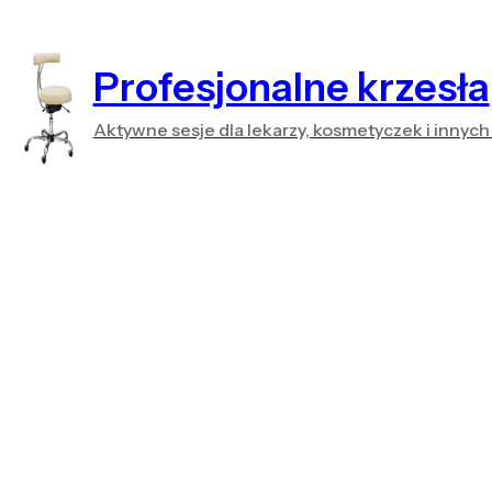
Profesjonalne krzesła
Aktywne sesje dla lekarzy, kosmetyczek i innych