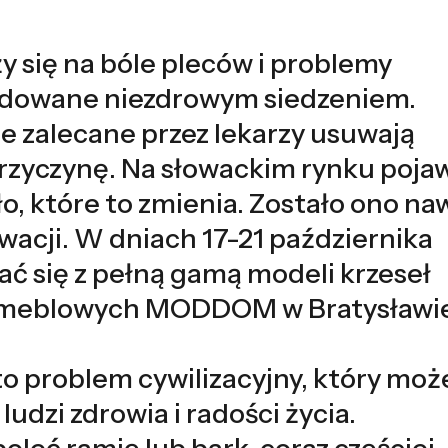
y się na bóle pleców i problemy
dowane niezdrowym siedzeniem.
e zalecane przez lekarzy usuwają
 przyczynę. Na słowackim rynku pojaw
ło, które to zmienia. Zostało ono na
acji. W dniach 17-21 października
ć się z pełną gamą modeli krzeseł
h meblowych MODDOM w Bratysławi
o problem cywilizacyjny, który moż
udzi zdrowia i radości życia.
leć ramię lub bark, coraz częściej