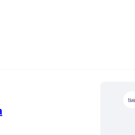
Naj
a