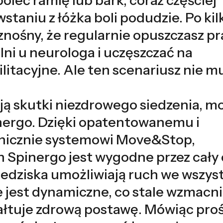
wstaniu z łóżka boli podudzie. Po kil
eznośny, że regularnie opuszczasz pr
lni u neurologa i uczęszczać na
litacyjne. Ale ten scenariusz nie m
ują skutki niezdrowego siedzenia, m
inergo. Dzięki opatentowanemu i
nicznie systemowi Move&Stop,
h Spinergo jest wygodne przez cały 
iedziska umożliwiają ruch we wszys
e jest dynamiczne, co stale wzmacn
ałtuje zdrową postawę. Mówiąc proś