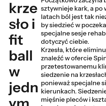
krze
sztywnieje kark, a po 
latach ból jest tak ni
sło i
by siedzieć w poczeka
specjalne sesje rehabi
fit
dotyczyć ciebie.
Krzesła, które elimin
ball
znaleźć w ofercie Sp
przetestowanemu kli
w
siedzenie na krzesłac
jedn
ponieważ specjalne s
kierunkach. Siedzeni
ym,
mięśnie pleców i kszt