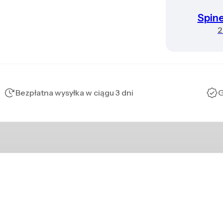
Spin
2
Bezpłatna wysyłka w ciągu 3 dni
G