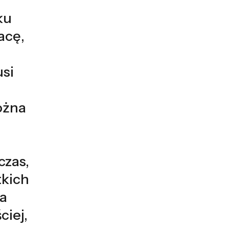
ku
acę,
usi
ożna
czas,
tkich
ia
ciej,