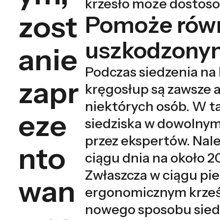
krzesło może dostos
zost
Pomoże równ
uszkodzony
anie
Podczas siedzenia na
zapr
kręgosłup są zawsze 
niektórych osób. W 
eze
siedziska w dowolnym
przez ekspertów. Nale
nto
ciągu dnia na około 2
Zwłaszcza w ciągu pie
wan
ergonomicznym krześle
nowego sposobu siedz