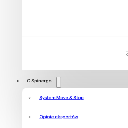
O Spinergo
System Move & Stop
Opinie ekspertów