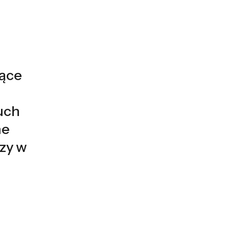
jące
uch
ne
azy w