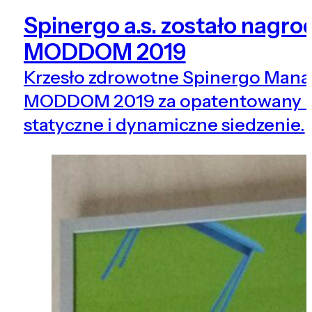
Spinergo a.s. zostało nagr
MODDOM 2019
Krzesło zdrowotne Spinergo Mana
MODDOM 2019 za opatentowany m
statyczne i dynamiczne siedzenie.