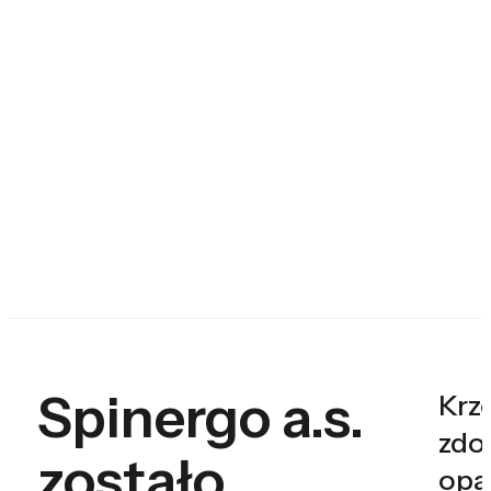
Spinergo a.s.
Krz
zdo
zostało
opa