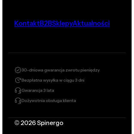
Kontakt
B2B
Sklepy
Aktualności
30-dniowa gwarancja zwrotu pieniędzy
Bezpłatna wysyłka w ciągu 3 dni
Gwarancja 3 lata
Dożywotnia obsługa klienta
© 2026 Spinergo