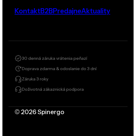
Kontakt
B2B
Predajne
Aktuality
30 denná záruka vrátenia peňazí
Doprava zdarma & odoslanie do 3 dní
Záruka 3 roky
Doživotná zákaznická podpora
© 2026 Spinergo