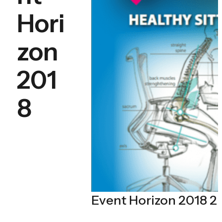
Hori
zon
201
8
Event Horizon 2018 2