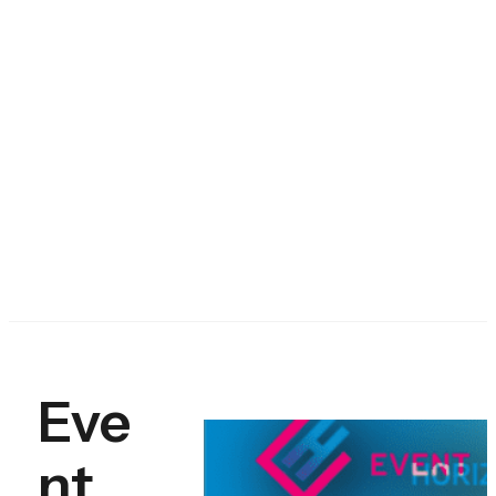
Eve
nt