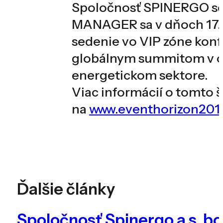
Spoločnosť SPINERGO so 
MANAGER sa v dňoch 17. –
sedenie vo VIP zóne kon
globálnym summitom v ob
energetickom sektore.
Viac informácií o tomt
na
www.eventhorizon201
Ďalšie články
Spoločnosť Spinergo a.s. b