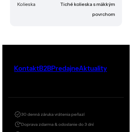
Kolieska
Tiché kolieska s mäkkým
povrchom
Kontakt
B2B
Predajne
Aktuality
30 denná záruka vrátenia peňazí
Doprava zdarma & odoslanie do 3 dní