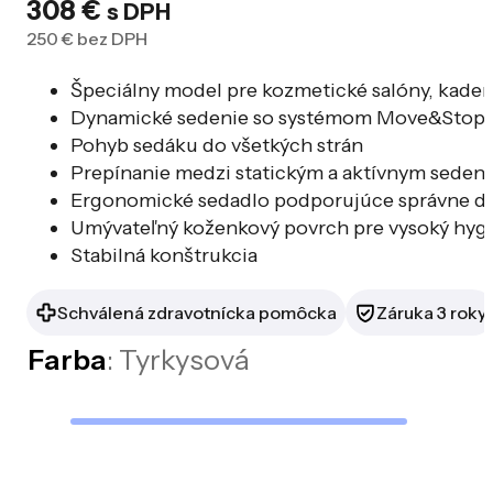
308
€
s DPH
250
€
bez DPH
Špeciálny model pre kozmetické salóny, kadern
Dynamické sedenie so systémom Move&Stop p
Pohyb sedáku do všetkých strán
Prepínanie medzi statickým a aktívnym seden
Ergonomické sedadlo podporujúce správne drž
Umývateľný koženkový povrch pre vysoký hygi
Stabilná konštrukcia
Schválená zdravotnícka pomôcka
Záruka 3 roky
Farba
: Tyrkysová