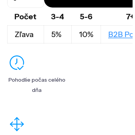
množstvo
Spinergo
Počet
3-4
5-6
7+
Beauty
Zľava
5%
10%
B2B Po
Pohodlie počas celého
dňa