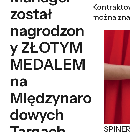
Kontraktow
został
można zna
nagrodzon
y ZŁOTYM
MEDALEM
na
Międzynaro
dowych
Targach
SPINER