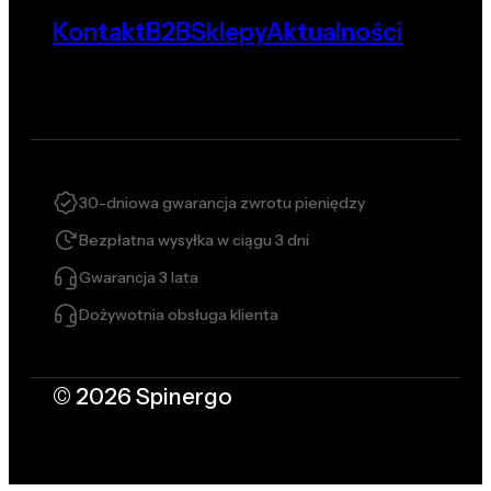
Kontakt
B2B
Sklepy
Aktualności
30-dniowa gwarancja zwrotu pieniędzy
Bezpłatna wysyłka w ciągu 3 dni
Gwarancja 3 lata
Dożywotnia obsługa klienta
© 2026 Spinergo