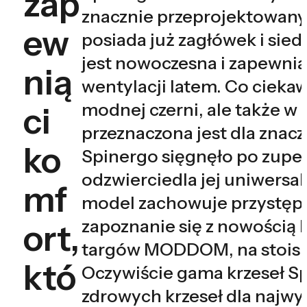
zap
znacznie przeprojektowany
ew
posiada już zagłówek i sied
jest nowoczesna i zapewnia
nią
wentylacji latem. Co ciekaw
modnej czerni, ale także w
ci
przeznaczona jest dla znac
ko
Spinergo sięgnęło po zupeł
odzwierciedla jej uniwersal
mf
model zachowuje przystępn
zapoznanie się z nowością b
ort,
targów MODDOM, na stoisku 
któ
Oczywiście gama krzeseł Sp
zdrowych krzeseł dla najwy