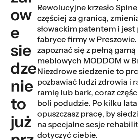
Rewolucyjne krzesło Spiner
ow
częściej za granicą, zmienia
e
słowackim patentem i jest 
fabryce firmy w Preszowie
sie
zapoznać się z pełną gamą 
meblowych MODDOM w Bra
dze
Niezdrowe siedzenie to pro
nie
pozbawiać ludzi zdrowia i r
ramię lub bark, coraz części
to
boli podudzie. Po kilku lata
opuszczasz pracę, by siedzi
już
na specjalne sesje rehabili
prz
dotyczyć ciebie.