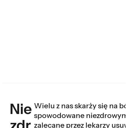
Nie
Wielu z nas skarży się na 
spowodowane niezdrowym s
zdr
zalecane przez lekarzy usuw