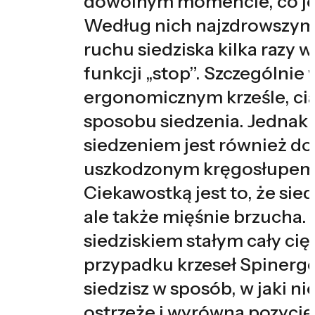
dowolnym momencie, co jes
Według nich najzdrowszym 
ruchu siedziska kilka razy 
funkcji „stop”. Szczególnie
ergonomicznym krześle, ci
sposobu siedzenia. Jednak
siedzeniem jest również do
uszkodzonym kręgosłupem l
Ciekawostką jest to, że sie
ale także mięśnie brzucha.
siedziskiem stałym cały cię
przypadku krzeseł Spinergo 
siedzisz w sposób, w jaki n
ostrzeże i wyrówna pozycj