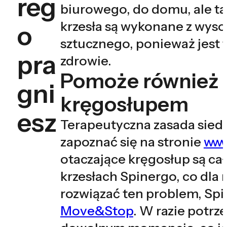
reg
biurowego, do domu, ale ta
krzesła są wykonane z wysok
o
sztucznego, ponieważ jest
pra
zdrowie.
Pomoże również
gni
kręgosłupem
esz
Terapeutyczna zasada siedz
zapoznać się na stronie
www
otaczające kręgosłup są ca
krzesłach Spinergo, co dla
rozwiązać ten problem, Sp
Move&Stop
. W razie potr