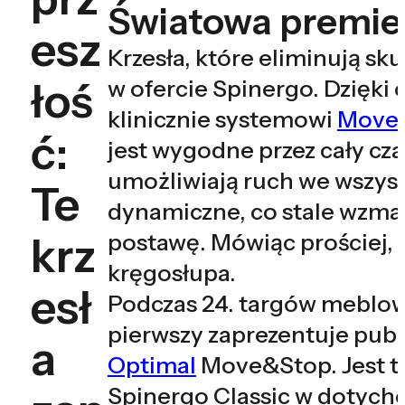
Światowa premie
esz
Krzesła, które eliminują sk
łoś
w ofercie Spinergo. Dzięk
klinicznie systemowi
Move
ć:
jest wygodne przez cały cza
umożliwiają ruch we wszyst
Te
dynamiczne, co stale wzmac
krz
postawę. Mówiąc prościej,
kręgosłupa.
esł
Podczas 24. targów meblow
pierwszy zaprezentuje pub
a
Optimal
Move&Stop. Jest t
Spinergo Classic w dotychc