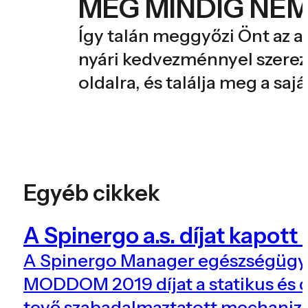
MÉG MINDIG NE
Így talán meggyőzi Önt az a
nyári kedvezménnyel szerezh
oldalra, és találja meg a saj
Egyéb cikkek
A Spinergo a.s. díjat kapo
A Spinergo Manager egészségügyi 
MODDOM 2019 díjat a statikus és 
tevő szabadalmaztatott mechaniz