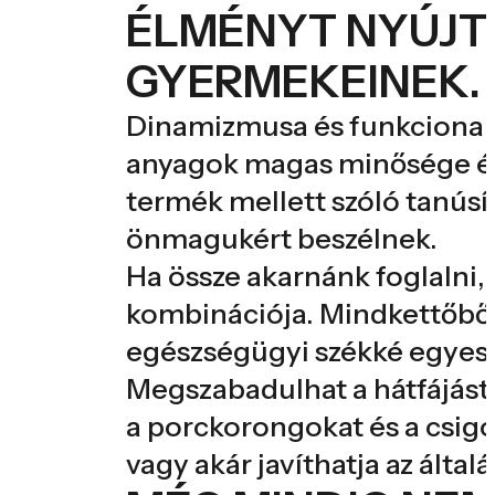
ÉLMÉNYT NYÚJT
GYERMEKEINEK.
Dinamizmusa és funkcionalit
anyagok magas minősége és 
termék mellett szóló tanúsít
önmagukért beszélnek.
Ha össze akarnánk foglalni, 
kombinációja. Mindkettőből 
egészségügyi székké egyesí
Megszabadulhat a hátfájástó
a porckorongokat és a csigol
vagy akár javíthatja az által