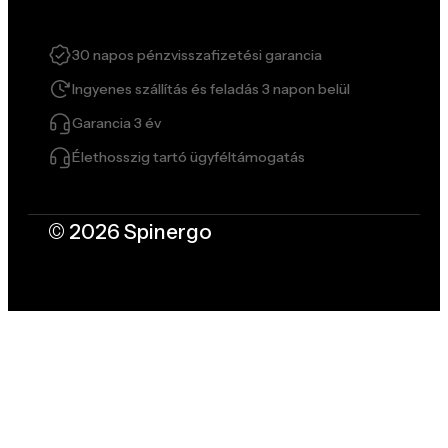
30 napos pénzvisszafizetési garancia
Ingyenes szállítás és feladás 3 napon belül
Garancia 3 év
Élethosszig tartó ügyféltámogatás
© 2026 Spinergo