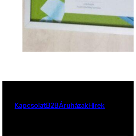
Kapcsolat
B2B
Áruházak
Hírek