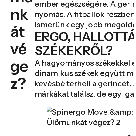
ember egészségére. A gerinc
nk
nyomás. A fitballok részbe
ismerünk egy jobb megoldá
át
ERGO, HALLOTT
vé
SZÉKEKRŐL?
ge
A hagyományos székekkel e
dinamikus székek együtt mo
z?
kevésbé terheli a gerincét.
márkákat találsz, de egy iga
Ülőmunkát végez? 2