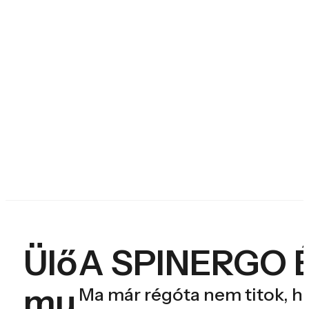
Ülő
A SPINERGO 
mu
Ma már régóta nem titok, h