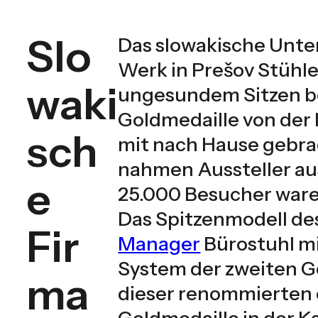
Slo
Das slowakische Unter
Werk in Prešov Stühle
waki
ungesundem Sitzen be
Goldmedaille von der
sch
mit nach Hause gebra
nahmen Aussteller aus
e
25.000 Besucher waren
Das Spitzenmodell des
Fir
Manager
Bürostuhl m
System der zweiten G
ma
dieser renommierten
Goldmedaille in der K