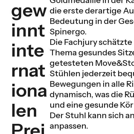
gew
die erste derartige 
Bedeutung in der Ges
innt
Spinergo.
Die Fachjury schätzt
inte
Thema gesundes Sitze
getesteten Move&Sto
rnat
Stühlen jederzeit bequ
Bewegungen in alle Ri
iona
dynamisch, was die Rü
len
und eine gesunde Kör
Der Stuhl kann sich a
Prei
anpassen.