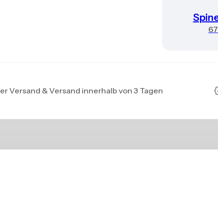
Spin
6
er Versand & Versand innerhalb von 3 Tagen