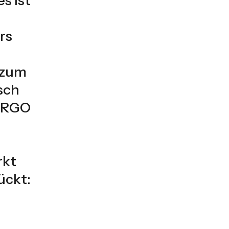
rs
 zum
sch
NERGO
rkt
ückt: