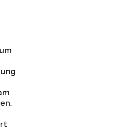
 um
gung
 am
ten.
rt