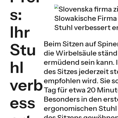
s:
Slowakische Firma 
Ihr
Stuhl verbessert er
Beim Sitzen auf Spin
Stu
die Wirbelsäule stän
hl
ermüdend sein kann. 
des Sitzes jederzeit 
verb
empfohlen wird. Sie 
Tag für etwa 20 Minut
ess
Besonders in den erst
ergonomischen Stuhl 
des Sitzens gewöhnen