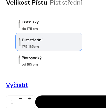
Velikost Pístu
: Píst střední
Píst nízký
do 175 cm
Píst střední
175-185cm
Píst vysoký
od 185 cm
Vyčistit
Spinergo