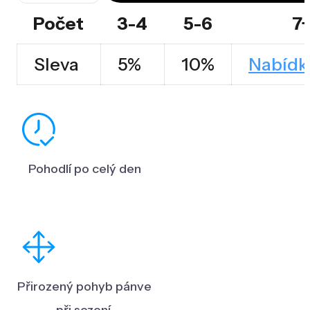
Optimal
Počet
3-4
5-6
7
množství
Sleva
5%
10%
Nabídk
Pohodlí po celý den
Přirozený pohyb pánve
při sezení