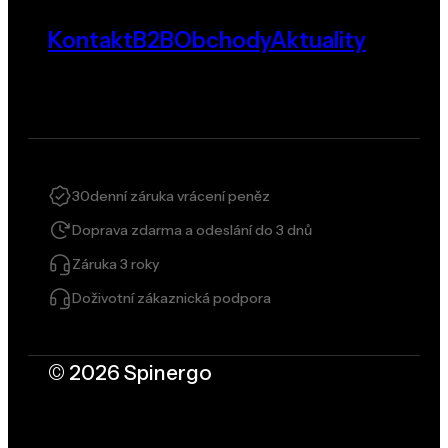
Kontakt
B2B
Obchody
Aktuality
30denní záruka vrácení peněz
Doprava zdarma a odeslání do 3 dnů
Záruka 3 roky
Doživotní zákaznická podpora
© 2026 Spinergo