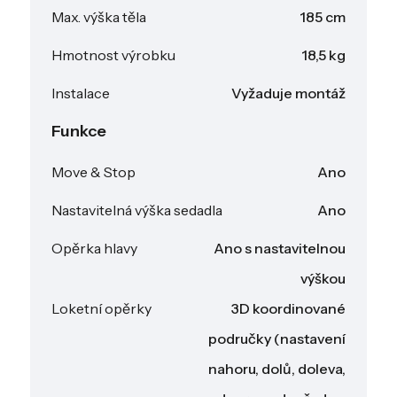
Max. výška těla
185 cm
Hmotnost výrobku
18,5 kg
Instalace
Vyžaduje montáž
Funkce
Move & Stop
Ano
Nastavitelná výška sedadla
Ano
Opěrka hlavy
Ano s nastavitelnou
výškou
Loketní opěrky
3D koordinované
područky (nastavení
nahoru, dolů, doleva,