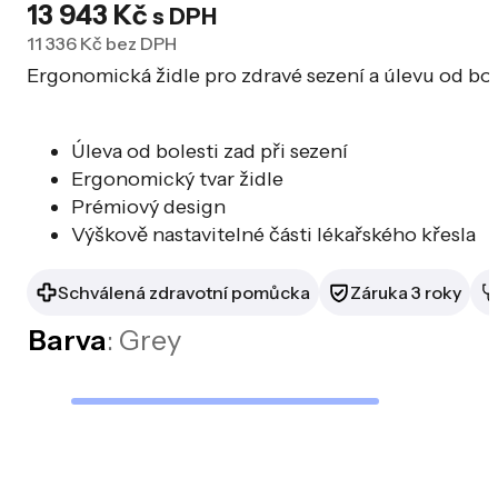
13 943
Kč
s DPH
11 336
Kč
bez DPH
Ergonomická židle pro zdravé sezení a úlevu od bol
Úleva od bolesti zad při sezení
Ergonomický tvar židle
Prémiový design
Výškově nastavitelné části lékařského křesla
Schválená zdravotní pomůcka
Záruka 3 roky
Barva
: Grey