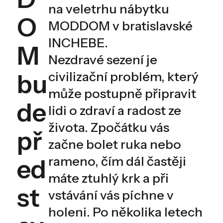
na veletrhu nábytku
O
MODDOM v bratislavské
INCHEBE.
M
Nezdravé sezení je
bu
civilizační problém, který
může postupně připravit
de
lidi o zdraví a radost ze
života. Zpočátku vás
př
začne bolet ruka nebo
rameno, čím dál častěji
ed
máte ztuhlý krk a při
st
vstávání vás píchne v
holeni. Po několika letech