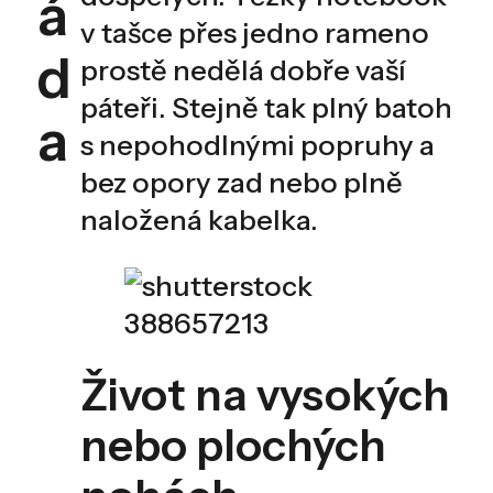
á
v tašce přes jedno rameno
d
prostě nedělá dobře vaší
páteři. Stejně tak plný batoh
a
s nepohodlnými popruhy a
bez opory zad nebo plně
naložená kabelka.
Život na vysokých
nebo plochých