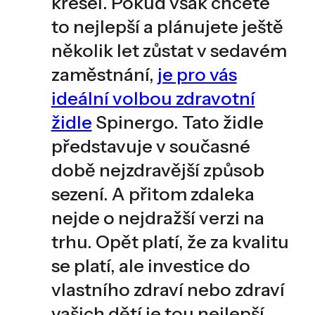
křesel. Pokud však chcete
to nejlepší a plánujete ještě
několik let zůstat v sedavém
zaměstnání,
je pro vás
ideální volbou zdravotní
židle
Spinergo. Tato židle
představuje v současné
době nejzdravější způsob
sezení. A přitom zdaleka
nejde o nejdražší verzi na
trhu. Opět platí, že za kvalitu
se platí, ale investice do
vlastního zdraví nebo zdraví
vašich dětí je tou nejlepší