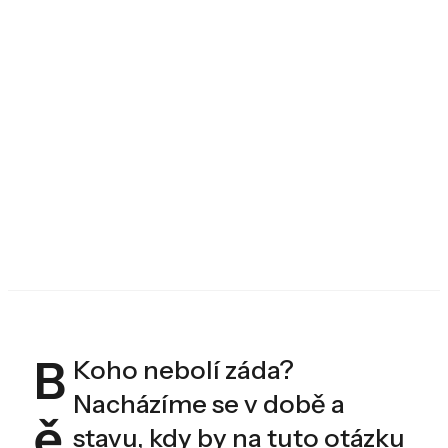
B
Koho nebolí záda?
Nacházíme se v době a
ě
stavu, kdy by na tuto otázku