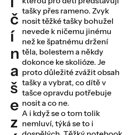
i
kterou pro děti představují
tašky přes rameno. Zvyk
č
nosit těžké tašky bohužel
nevede k ničemu jinému
í
než ke špatnému držení
n
těla, bolestem a někdy
dokonce ke skolióze. Je
a
proto důležité zvážit obsah
tašky a vybrat, co dítě v
š
tašce opravdu potřebuje
e
nosit a co ne.
A i když se o tom tolik
z
nemluví, týká se to i
dospělých. Těžký notebook