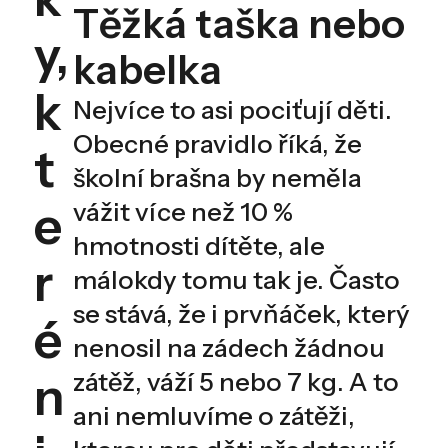
Těžká taška nebo
y,
kabelka
k
Nejvíce to asi pociťují děti.
Obecné pravidlo říká, že
t
školní brašna by neměla
e
vážit více než 10 %
hmotnosti dítěte, ale
r
málokdy tomu tak je. Často
se stává, že i prvňáček, který
é
nenosil na zádech žádnou
n
zátěž, váží 5 nebo 7 kg. A to
ani nemluvíme o zátěži,