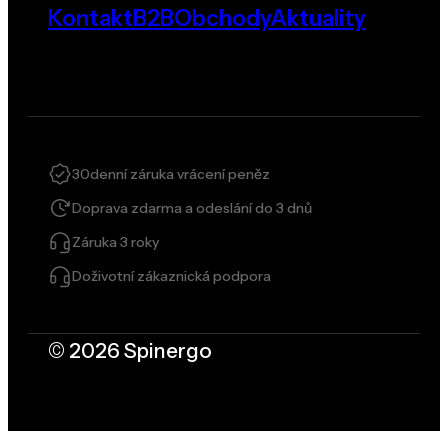
Kontakt
B2B
Obchody
Aktuality
30denní záruka vrácení peněz
Doprava zdarma a odeslání do 3 dnů
Záruka 3 roky
Doživotní zákaznická podpora
© 2026 Spinergo