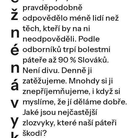
pravděpodobně
ž
odpovědělo méně lidí než
n
těch, kteří by na ni
neodpověděli. Podle
é
odborníků trpí bolestmi
páteře až 90 % Slováků.
n
Není divu. Denně ji
á
zatěžujeme. Mnohdy si ji
znepříjemňujeme, i když si
v
myslíme, že jí děláme dobře.
Jaké jsou nejčastější
y
zlozvyky, které naší páteři
k
škodí?